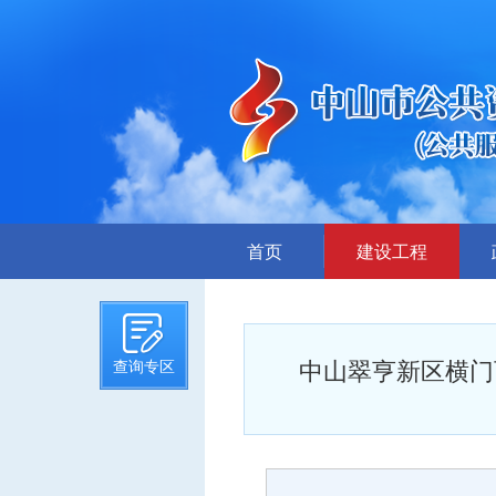
首页
建设工程
招标计划
招标文件提前公示
中山翠亨新区横门
查询专区
招标公告
答疑、澄清
评标结果公示
中标候选人公示