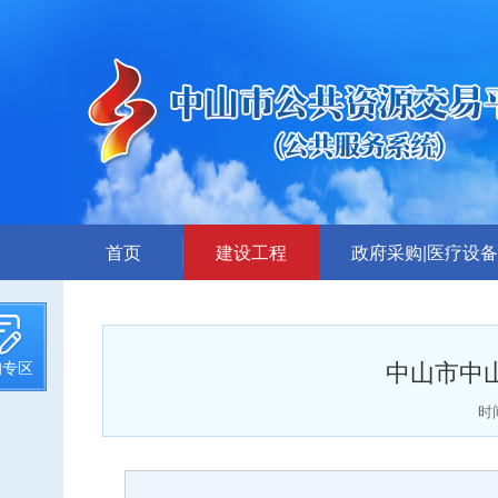
首页
建设工程
政府采购|医疗设备
招标计划
采购公告
招标文件提前公示
答疑、更正公告
中山市中
询专区
招标公告
中标公告
答疑、澄清
废标公告
时间
评标结果公示
采购需求公示
中标候选人公示