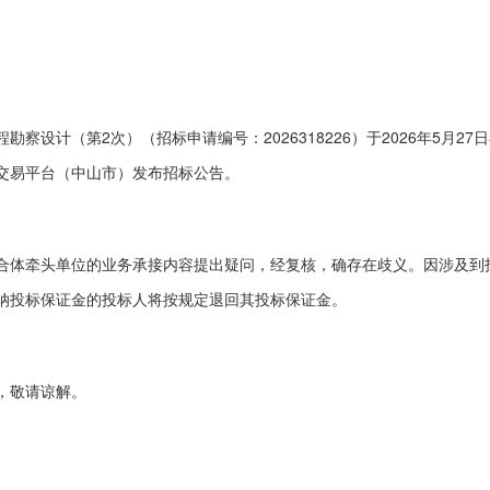
程勘察设计（第
2
次）
（招标申请编号：
2026318226
）于
2026
年
5
月
27
日
交易平台（中山市）发布招标公告。
合体牵头单位的业务承接内容提出疑问，经复核，确存在歧义。因涉及到
纳投标保证金的投标人将按规定退回其投标保证金。
，敬请谅解。