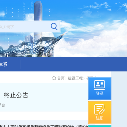
体系
公示
首页
>
建设工程
>
项目公告
构从业情况
）终止公告
登录
平台
注册
市中山西站停车场及配套设施工程勘察设计（第2次）