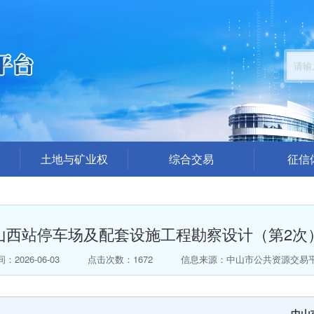
土地与矿业权
综合交易
征信
公告公示
招标采购公告
企业
结果公布
交易答疑澄清
中介代理机
山西站停车场及配套设施工程勘察设计（第2次
楼面地价出价（模拟）
结果公示
总价出价（模拟）
中标公告
：2026-06-03
点击次数：1672
信息来源：中山市公共资源交易
拍卖公告
拍卖结果公告
中山