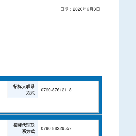
日期：
2026
年
6
月
3
日
招标人联系
0760-87612118
方式
招标代理联
0760-88229557
系方式