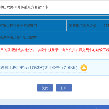
中山六路60号传盛东方名都11卡
市政工程招投标监督部门
监督部门联系方式
07
镇兴横街二巷1号二楼201
目答疑澄清或其他公告，其附件须登录中山市公共资源交易中心建设工程
设施工程勘察设计(第2次)终止公告
（716KB）
关闭
打印