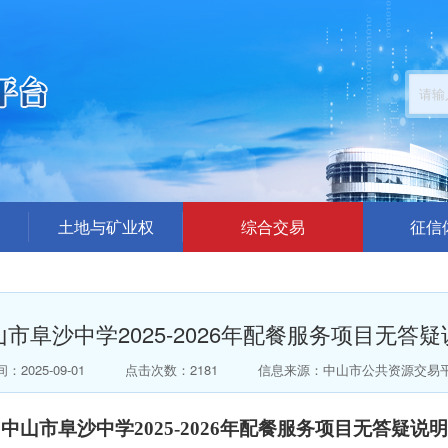
土地与矿业权
综合交易
征信
公告公示
招标采购公告
企业
结果公布
交易答疑澄清
中介代理机
山市阜沙中学2025-2026年配餐服务项目无答疑
楼面地价出价（模拟）
结果公示
总价出价（模拟）
中标公告
：2025-09-01
点击次数：2181
信息来源：中山市公共资源交易
拍卖公告
中山市阜沙中学
2025-2026年配餐服务项目无答疑说明
拍卖结果公告