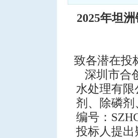
中标信息
202
5
年坦洲
项目公告
招投标公开信息
致各潜在投
深圳市合
水处理有限
剂、除磷剂
编号：SZH
投标人提出疑