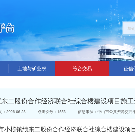
土地与矿业权
综合交易
征信
公告公示
招标采购公告
企业
结果公布
交易答疑澄清
中介代理机
绩东二股份合作经济联合社综合楼建设项目施工
楼面地价出价（模拟）
结果公示
总价出价（模拟）
中标公告
：2026-06-23
点击次数：1553
信息来源：中山市公共资源交易
拍卖公告
市小榄镇绩东二股份合作经济联合社综合楼建设项
拍卖结果公告