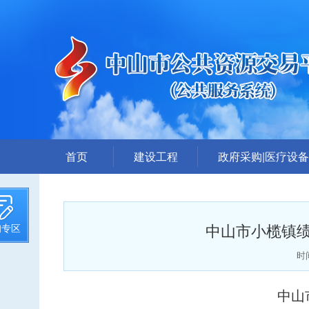
首页
建设工程
政府采购|医疗设备
招标计划
采购公告
招标文件提前公示
答疑、更正公告
中山市小榄镇
询专区
招标公告
中标公告
答疑、澄清
废标公告
时间
评标结果公示
采购需求公示
中山
中标候选人公示