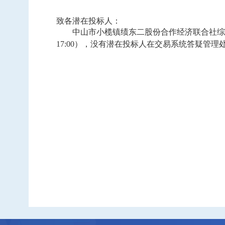
中标信息
致各潜在投标人：
项目公告
中山市小榄镇绩东二股份合作经济联合社综
招投标公开信息
17:00），没有潜在投标人在交易系统答疑管