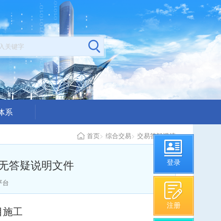
体系
公示
首页
>
综合交易
>
交易答疑澄清
构从业情况
无答疑说明文件
登录
平台
注册
目施工