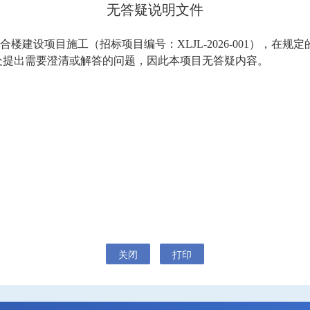
无答疑
说明
文件
其他公告
延期公告
合楼建设项目施工
（招标项目编号：
XLJL-2026-001），
在规定
国有资产交易公告
理处提出需要澄清或解答的问题，
因此
本项目无答疑内容。
国有资产结果公告
模拟竞价大厅
关闭
打印