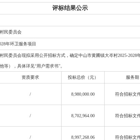
其他公告
评标结果公示
延期公告
国有资产交易公告
村民委员会
国有资产结果公告
2028年环卫服务项目
模拟竞价大厅
村民委员会现拟采用公开招标方式，确定中山市黄圃镇大岑村2025-202
他等），具体详见“用户需求书”。
资质
要求
投标总价
（元）
服务
期
/
8,980,000.00
符合招标文
/
8,702,964.00
符合招标文
/
8,997,268.06
符合招标文