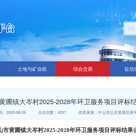
土地与矿业权
综合交易
征信
公告公示
招标采购公告
企业
结果公布
交易答疑澄清
中介代理机
黄圃镇大岑村2025-2028年环卫服务项目评标
楼面地价出价（模拟）
结果公示
总价出价（模拟）
中标公告
：2025-08-29
点击次数：4337
信息来源：中山市公共资源交易
拍卖公告
山市黄圃镇大岑村2025-2028年环卫服务项目评标结果
拍卖结果公告