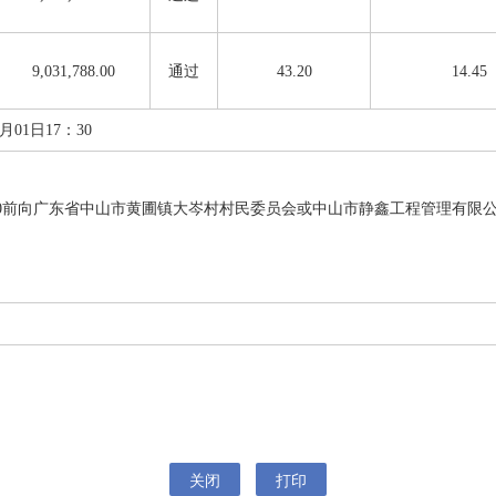
9,031,788.00
通过
43.20
14.45
月
01
日17
：
30
0前向
广东省中山市黄圃镇大岑村村民委员会
或
中山市静鑫工程管理有限
关闭
打印