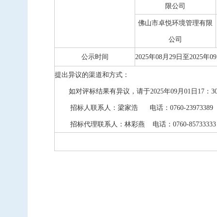
限公司
佛山市卓悦环境管理有限
公司
公示时间
202
5
年
08
月
29
日至202
5
年
09
提出异议的渠道和方式：
如对评标结果有异议，请于202
5
年
09
月
01
日17：3
招标人联系人
：梁家浩
电话
：0760-23973389
招标代理联系人：林彩燕
电话：
0760-
85733333