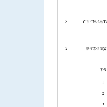
2
广东汇锋机电工
3
浙江索信商贸
序号
1
2
3