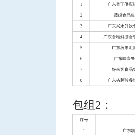
1
广东菜丁供应
2
蔬绿食品集
3
广东兴永升饮
4
广东食唯鲜膳食
5
广东蔬果汇
6
广东味壹餐
7
好来客食品
8
广东省腾骏餐
包组
2：
序号
1
广东