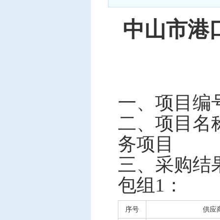
中标信息
中山市港
项目公告
招投标公开信息
一、项目编
二、项目名
务项目
三、采购结
包组
1
：
序号
供应