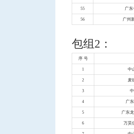
55
广东
56
广州
包组
2：
序
号
1
中
2
麦
3
中
4
广东
5
广东龙
6
万昊
7
中