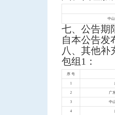
中山
七
、公告期
自本公告发
八
、
其他补
包组
1
：
序
号
1
2
广
3
中
4