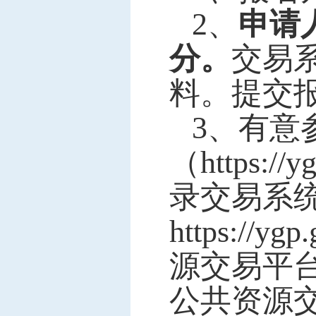
2
、
申请人
分。
交易
料。提交
3
、有意
（https://
录交易系
https://y
源交易平
公共资源