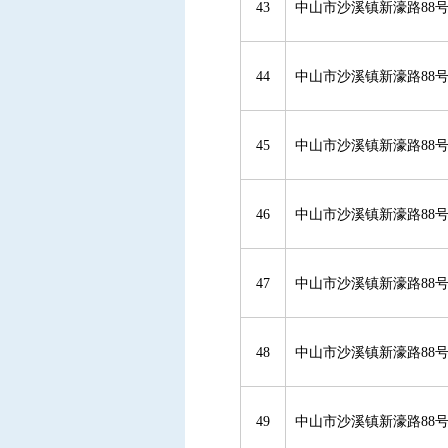
43
中山市沙溪镇新濠路88号华
44
中山市沙溪镇新濠路88号华
45
中山市沙溪镇新濠路88号华
46
中山市沙溪镇新濠路88号华
47
中山市沙溪镇新濠路88号华
48
中山市沙溪镇新濠路88号华
49
中山市沙溪镇新濠路88号华