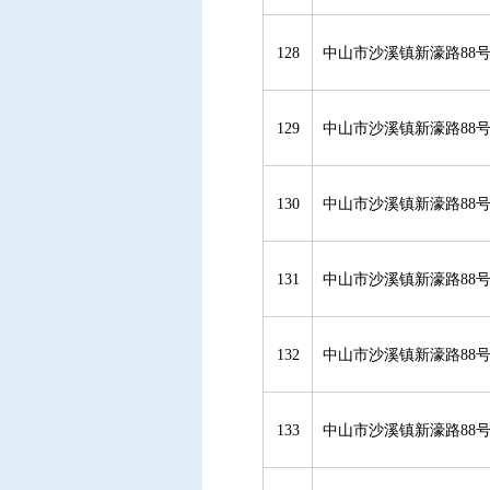
128
中山市沙溪镇新濠路88号华
129
中山市沙溪镇新濠路88号华
130
中山市沙溪镇新濠路88号华
131
中山市沙溪镇新濠路88号华
132
中山市沙溪镇新濠路88号华
133
中山市沙溪镇新濠路88号华