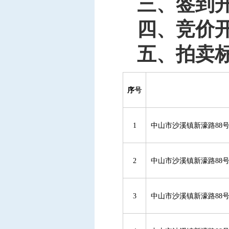
三、签到
四、竞价
五、拍卖
序
号
1
中山市沙溪镇新濠路88号华
2
中山市沙溪镇新濠路88号华
3
中山市沙溪镇新濠路88号华