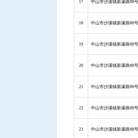
17
中山市沙溪镇新濠路88号华
18
中山市沙溪镇新濠路88号华
19
中山市沙溪镇新濠路88号华
20
中山市沙溪镇新濠路88号华
21
中山市沙溪镇新濠路88号华
22
中山市沙溪镇新濠路88号华
23
中山市沙溪镇新濠路88号华