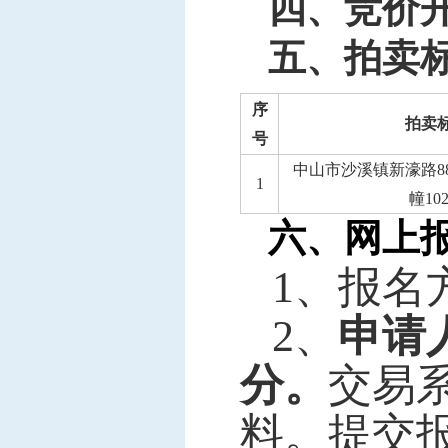
四、竞价
五、拍卖
序
拍卖
号
中山市沙溪镇新濠路8
1
幢10
六、网上
1
、报名
2
、
申请人
分。
交易
料。提交