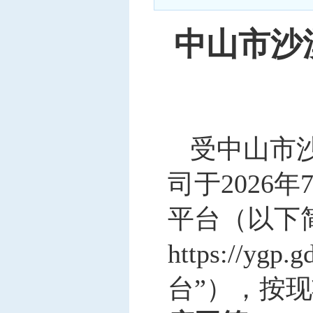
中标信息
中山市沙
项目公告
招投标公开信息
受
中山市
司于2026
平台（以下
https://y
台”），
按现