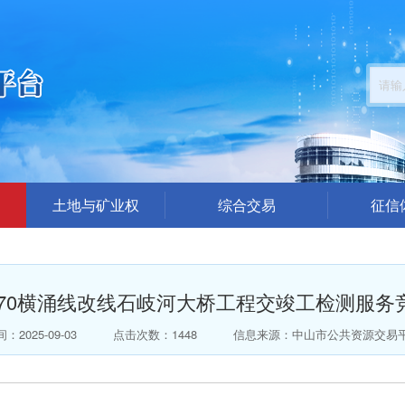
土地与矿业权
综合交易
征信
公告公示
招标采购公告
企业
结果公布
交易答疑澄清
中介代理机
770横涌线改线石岐河大桥工程交竣工检测服务
楼面地价出价（模拟）
结果公示
总价出价（模拟）
中标公告
：2025-09-03
点击次数：1448
信息来源：中山市公共资源交易
拍卖公告
拍卖结果公告