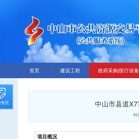
首页
建设工程
政府采购|医疗设备
招标计划
采购公告
招标文件提前公示
答疑、更正公告
中山市县道X
询专区
招标公告
中标公告
答疑、澄清
废标公告
时间
评标结果公示
采购需求公示
中标候选人公示
项目概况