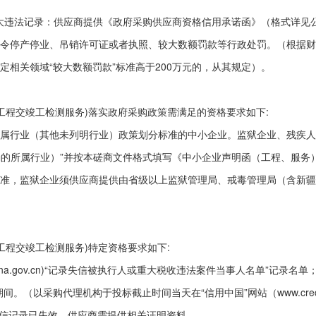
重大违法记录：供应商提供《政府采购供应商资格信用承诺函》（格式详见
停产停业、吊销许可证或者执照、较大数额罚款等行政处罚。（根据财库〔2
相关领域“较大数额罚款”标准高于200万元的，从其规定）。
桥工程交竣工检测服务)落实政府采购政策需满足的资格要求如下:
属行业（其他未列明行业）政策划分标准的中小企业。监狱企业、残疾人
明确的所属行业）”并按本磋商文件格式填写《中小企业声明函（工程、服
准，监狱企业须供应商提供由省级以上监狱管理局、戒毒管理局（含新疆
桥工程交竣工检测服务)特定资格要求如下:
china.gov.cn)“记录失信被执行人或重大税收违法案件当事人名单”记录名单；
以采购代理机构于投标截止时间当天在“信用中国”网站（www.creditchi
准，如相关失信记录已失效，供应商需提供相关证明资料。