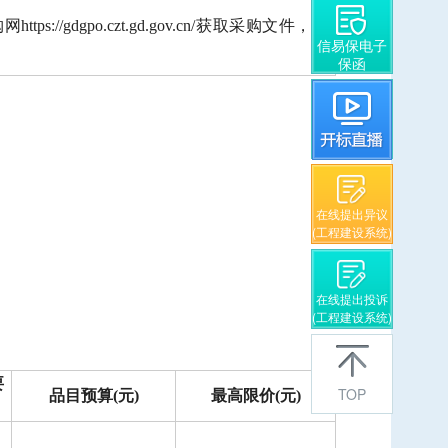
dgpo.czt.gd.gov.cn/获取采购文件，并
信易保电子
保函
在线提出异议
(工程建设系统)
在线提出投诉
(工程建设系统)
要
TOP
品目预算
(元)
最高限价
(元)