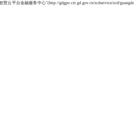
务中心"(http://gdgpo.czt.gd.gov.cn/zcdservice/zc