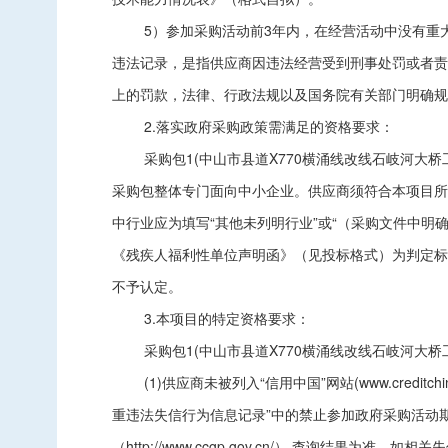
5）参加采购活动前3年内，在经营活动中没有
违法记录，是指供应商因违法经营受到刑事处罚或者责令
上的罚款，法律、行政法规以及国务院有关部门明确规定
2.落实政府采购政策需满足的资格要求：
采购包1(中山市县道X770横涌线改线石岐河大
采购包整体专门面向中小企业。供应商须符合本项目所
中行业应为填写“其他未列明行业”或“（采购文件中
《残疾人福利性单位声明函》（见投标格式）为判定标
不予认定。
3.本项目的特定资格要求：
采购包1(中山市县道X770横涌线改线石岐河大
(1)供应商未被列入“信用中国”网站(www.credit
重违法失信行为信息记录”中的禁止参加政府采购活动期间。（
（http://www.ccgp.gov.cn/） 查询结果为