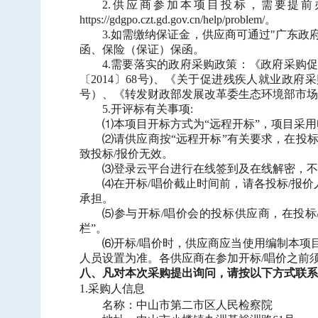
2.供应商参加本项目投标，需要提
https://gdgpo.czt.gd.gov.cn/help/problem/。
3.如需缴纳保证金，供应商可通过"广东政府采购智慧云平台
函、保险（保证）保函。
4.需要落实的政府采购政策：《政府采购促
〔2014〕68号)、《关于促进残疾人就业政府
号）、《转发财政部发展改革委生态环境部市场
5.开评标有关事项:
⑴本项目开标方式为“远程开标”，项目采用电子远程开标环节使用
⑵请供应商按“远程开标”有关要求，在投
致投标/报价无效。
⑶登录云平台进行在线签到及在线解密，不
⑷在开标/唱价截止时间前，请各投标/报
承担。
⑸参与开标/唱价会的投标供应商，在投标
栏”。
⑹开标/唱价时，供应商应当使用编制本项
人员设置为准。各供应商在参加开标/唱价之前
八、凡对本次采购提出询问，请按以下方式联系
1.采购人信息
名称：中山市第二市区人民检察院