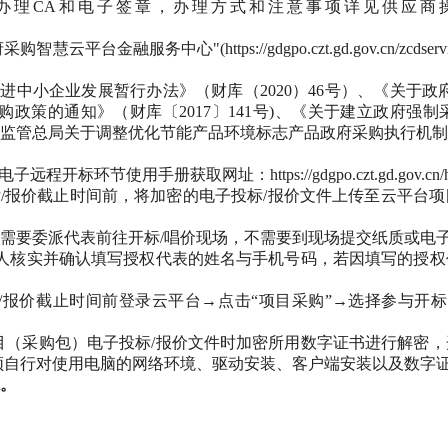
前办理CA和电子签章，办理方式和注意事项详见供应商
金融服务中心"(https://gdgpo.czt.gd.gov.cn/zcdserv
进中小企业发展暂行办法》（财库（2020）46号）、《关于
采购政策的通知》（财库〔2017〕141号)、《关于建立政府强制
监管总局关于调整优化节能产品环境标志产品政府采购执行机制的
手册获取网址：https://gdgpo.czt.gd.gov.cn/help/trans
标/报价截止时间前，将加密的电子投标/报价文件上传至云平台
需要委派代表前往开标/唱价现场，不需要到现场提交纸质或电子
价人核实并确认填写授权代表的姓名与手机号码，若因填写的授
/报价截止时间前登录云平台→点击“项目采购”→选择参与开标
目（采购包）电子投标/报价文件时加密所用数字证书进行解密
须自行对使用电脑的网络环境、驱动安装、客户端安装以及数字
。