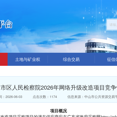
土地与矿业权
综合交易
征信
公告公示
招标采购公告
企业
结果公布
交易答疑澄清
中介代理机
市区人民检察院2026年网络升级改造项目竞
楼面地价出价（模拟）
结果公示
总价出价（模拟）
中标公告
：2026-06-03
点击次数：1174
信息来源：中山市公共资源交易
拍卖公告
项目概况
拍卖结果公告
改造项目采购项目的潜在供应商应在广东省政府采购网https://gdgpo.c