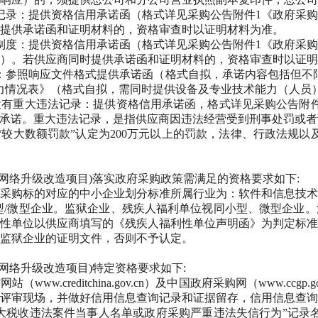
记录：提供资格信用承诺函（格式详见采购公告附件1《政府采
提供承诺函和证明材料的，资格审查时以证明材料为准。
制度：提供资格信用承诺函（格式详见采购公告附件1《政府采
）。若供应商同时提供承诺函和证明材料的，资格审查时以证明
：参照响应文件格式提供承诺函（格式自拟，承诺内容包括但不
力情况表》（格式自拟，需同时提供设备及专业技术能力（人员
没有重大违法记录：提供资格信用承诺函，格式详见采购公告附
行承诺。重大违法记录，是指供应商因违法经营受到刑事处罚或
，“较大数额罚款”认定为200万元以上的罚款，法律、行政法规
6年网络升级改造项目)落实政府采购政策需满足的资格要求如下:
采购标的对应的中小企业划分标准所属行业为：软件和信息技术
小型/微型企业。监狱企业、残疾人福利单位视同小型、微型企业
性单位以供应商填写的《残疾人福利性单位声明函》为判定标准
监狱企业的证明文件，否则不予认定。
年网络升级改造项目)特定资格要求如下:
www.creditchina.gov.cn）及中国政府采购网（www.c
评审现场，并做好信用信息查询记录和证据留存，信用信息查询
重大税收违法案件当事人名单或政府采购严重违法失信行为”记录