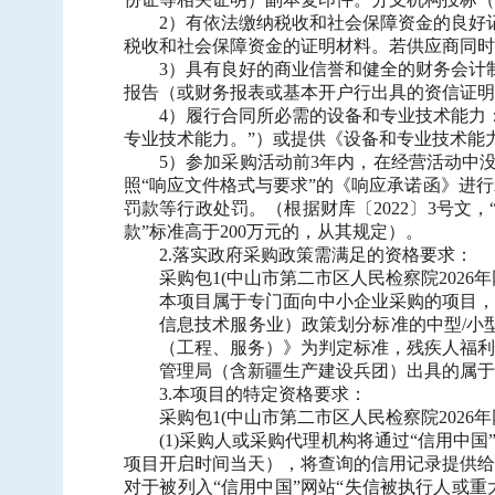
2）有依法缴纳税收和社会保障资金的良好
税收和社会保障资金的证明材料。若供应商同时
3）具有良好的商业信誉和健全的财务会计
报告（或财务报表或基本开户行出具的资信证明
4）履行合同所必需的设备和专业技术能力
专业技术能力。”）或提供《设备和专业技术能
5）参加采购活动前3年内，在经营活动中
照“响应文件格式与要求”的《响应承诺函》进
罚款等行政处罚。（根据财库〔2022〕3号文
款”标准高于200万元的，从其规定）。
2.落实政府采购政策需满足的资格要求：
采购包
1(中山市第二市区人民检察院202
本项目属于专门面向中小企业采购的项目，
信息技术服务业）政策划分标准的中型
/
（工程、服务）》为判定标准，残疾人福利
管理局（含新疆生产建设兵团）出具的属于
3.本项目的特定资格要求：
采购包
1(中山市第二市区人民检察院2026
(1)采购人或采购代理机构将通过“信用中国”网站（
项目开启时间当天），将查询的信用记录提供给
对于被列入“信用中国”网站“失信被执行人或