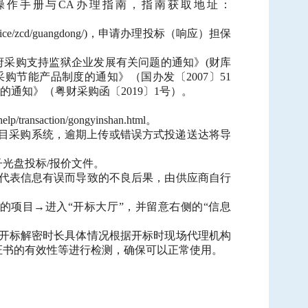
操作手册与CA办理指南，指南获取地址：
ice/zcd/guangdong/)，申请办理投标（响应）担保
政府采购支持监狱企业发展有关问题的通知》(财库
采购节能产品制度的通知》（国办发〔2007〕51
通知》（粤财采购函〔2019〕1号）。
action/gongyinshan.html。
项目采购系统，逾期上传或错误方式投递送达将导
光盘投标/报价文件。
权代表信息有误而导致的不良后果，由供应商自行
的项目→进入“开标大厅”，并留意右侧的“信息
，开标解密时长具体情况根据开标时现场代理机构
证书的有效性等进行检测，确保可以正常使用。