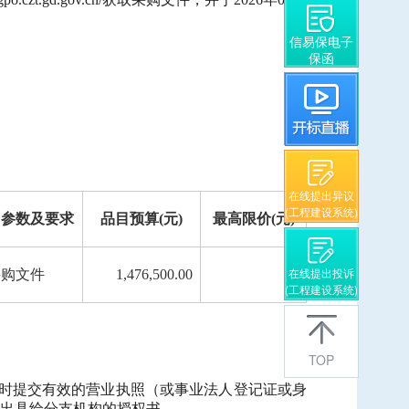
信易保电子
保函
在线提出异议
(工程建设系统)
、参数及要求
品目预算
(元)
最高限价
(元)
在线提出投诉
采购文件
1,476,500.00
-
(工程建设系统)
TOP
时提交有效的营业执照（或事业法人登记证或身
出具给分支机构的授权书。