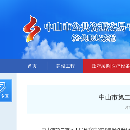
首页
建设工程
政府采购|医疗设备
招标计划
采购公告
招标文件提前公示
答疑、更正公告
中山市第二
询专区
招标公告
中标公告
答疑、澄清
废标公告
时间
评标结果公示
采购需求公示
中标候选人公示
中山市第二市区人民检察院
2026年网络升级