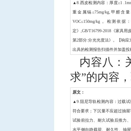
▲8.西皮检测内容：厚度≥1 .1m
重金属镉≤75mg/kg,甲醛含量
VOC≤150mg/kg 。检测依
定》,GB/T16799-2018《家具
第2部分:分光光度法》。【响应
出具的检测报告扫描件并加盖投
内容八：
求”的内容
原文：
▲9.阻尼导轨检测内容：过载
符合要求；下沉量不应超过抽屉
试验前拉力、耐久试验后推力、耐
水平侧向静载荷、耐久性、抽