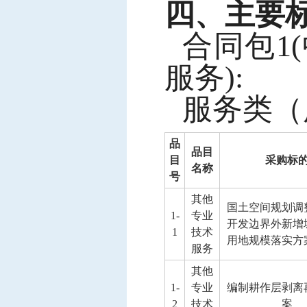
四、主要
合同包
1
服务):
服务类（
品
品目
目
采购标
名称
号
其他
国土空间规划调
1-
专业
开发边界外新增
1
技术
用地规模落实方
服务
其他
1-
专业
编制耕作层剥离
2
技术
案