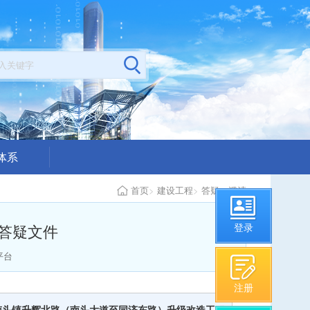
体系
公示
首页
>
建设工程
>
答疑、澄清
构从业情况
答疑文件
登录
平台
注册
南头镇升辉北路（南头大道至同济东路）升级改造工程