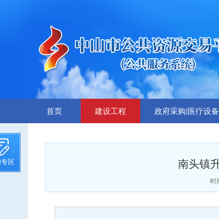
首页
建设工程
政府采购|医疗设备
招标计划
采购公告
招标文件提前公示
答疑、更正公告
南头镇
询专区
招标公告
中标公告
答疑、澄清
废标公告
时间
评标结果公示
采购需求公示
中标候选人公示