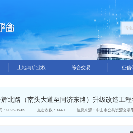
土地与矿业权
综合交易
征信
公告公示
招标采购公告
企业
结果公布
交易答疑澄清
中介代理机
升辉北路（南头大道至同济东路）升级改造工程
楼面地价出价（模拟）
结果公示
总价出价（模拟）
中标公告
：2025-05-09
点击次数：1440
信息来源：中山市公共资源交易
拍卖公告
拍卖结果公告