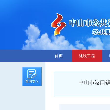
首页
建设工程
招标计划
招标文件提前公示
中山市港口镇
查询专区
招标公告
答疑、澄清
评标结果公示
中标候选人公示