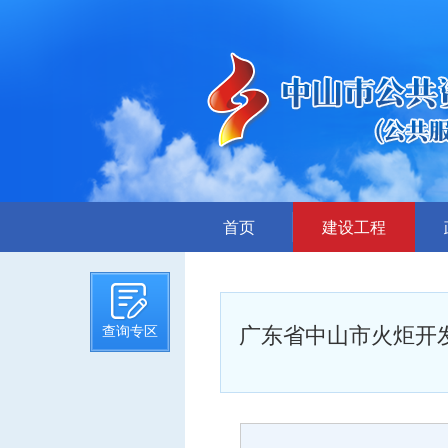
首页
建设工程
招标计划
招标文件提前公示
广东省中山市火炬开
查询专区
招标公告
答疑、澄清
评标结果公示
中标候选人公示