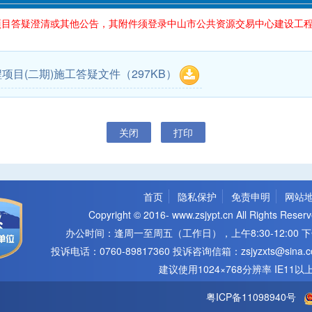
目答疑澄清或其他公告，其附件须登录中山市公共资源交易中心建设工程
项目(二期)施工答疑文件
（297KB）
关闭
打印
首页
隐私保护
免责申明
网站
Copyright © 2016- www.zsjypt.cn All Righ
办公时间：逢周一至周五（工作日），上午8:30-12:00 下午
投诉电话：0760-89817360 投诉咨询信箱：zsjyzxts@s
建议使用1024×768分辨率 IE11
粤ICP备11098940号