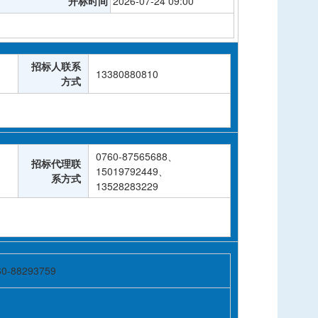
开标时间
2026-07-24 09:00
招标人联系
13380880810
方式
0760-87565688、
招标代理联
15019792449、
系方式
13528283229
60-88293759