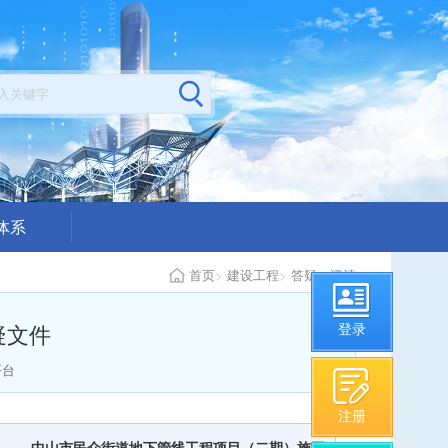
体系
公示
首页
>
建设工程
>
答疑、澄清
构从业情况
疑文件
登录
平台
注册
中山市民众街道地下管线工程项目（二期）施工