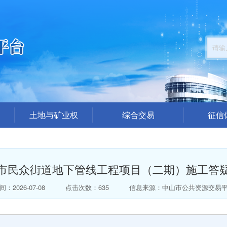
土地与矿业权
综合交易
征信
公告公示
招标采购公告
企业
结果公布
交易答疑澄清
中介代理机
市民众街道地下管线工程项目（二期）施工答
楼面地价出价（模拟）
结果公示
总价出价（模拟）
中标公告
间：2026-07-08
点击次数：635
信息来源：中山市公共资源交易
拍卖公告
拍卖结果公告