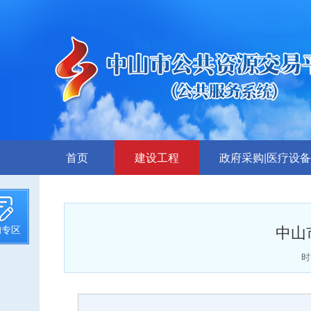
首页
建设工程
政府采购|医疗设备
招标计划
采购公告
招标文件提前公示
答疑、更正公告
中山
询专区
招标公告
中标公告
答疑、澄清
废标公告
时
评标结果公示
采购需求公示
中标候选人公示