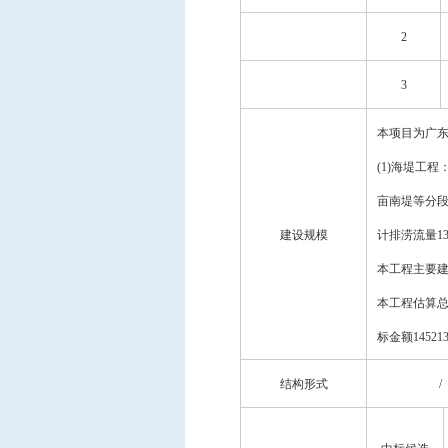
2
3
本项目为广
(1)海堤工
亩南堤等分段
建设规模
计排涝流量13
本工程主要
本工程估算
标金额145213
结构形式
/