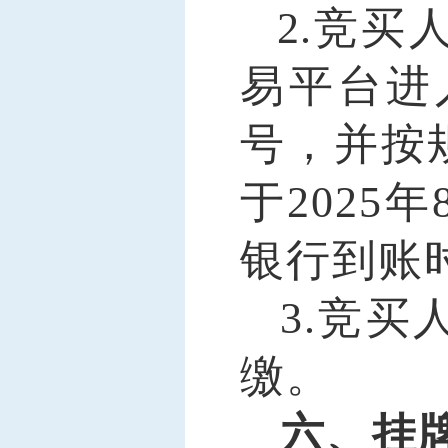
2
.
竞买
易
平台
进
号，
并按
于
2025年
银行到账
3
.
竞买
缴
。
六、挂