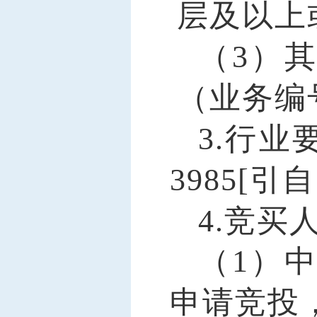
层及以上
（
3）
（业务编号
3.
行业
3985[引
4.
竞买
（
1）
申请竞投