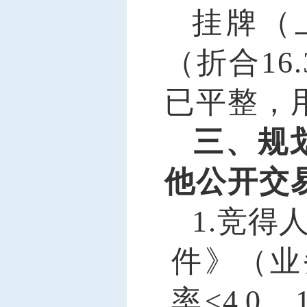
挂牌（
（折合
16.
已平整
，
三、规
他公开交
1
.
竞得
件
》（业
率≤
4.0
，