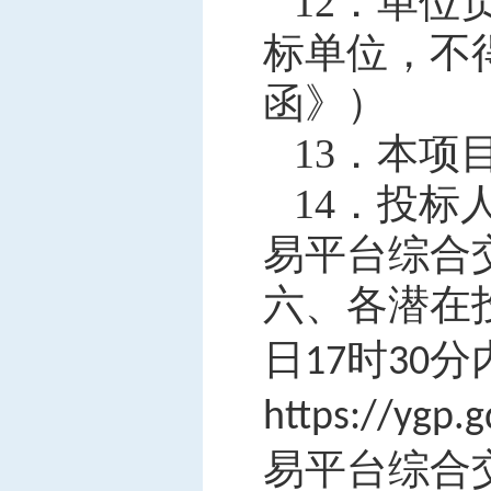
12．
单位
标单位，不
函》）
13．
本项
14．
投标
易平台综合
六、各潜在
日
时
分
17
30
https://ygp.
易平台综合